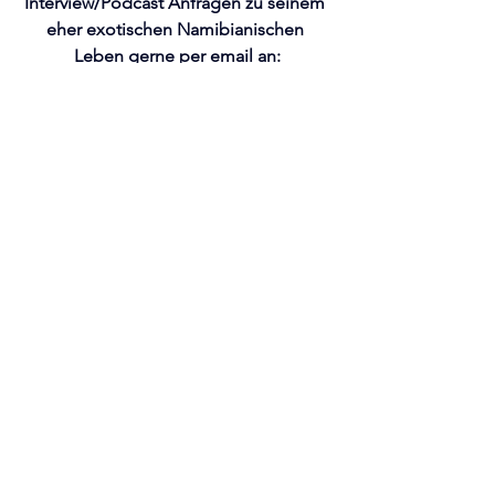
Interview/Podcast Anfragen zu seinem 
eher exotischen Namibianischen 
Leben gerne per email an:
info@eesy-ees.com
Alle ansehen
Aktuelle Beiträge