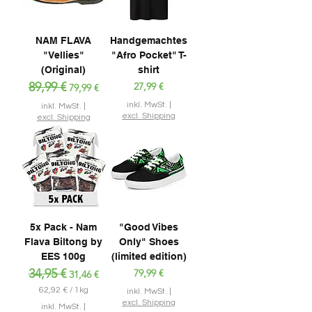
NAM FLAVA
Handgemachtes
"Vellies"
"Afro Pocket" T-
(Original)
shirt
Standardpreis
89,99 €
Sale-Preis
Preis
27,99 €
79,99 €
inkl. MwSt.
|
inkl. MwSt.
|
excl. Shipping
excl. Shipping
5x Pack - Nam
"Good Vibes
Flava Biltong by
Only" Shoes
EES 100g
(limited edition)
Standardpreis
34,95 €
Sale-Preis
Preis
79,99 €
31,46 €
62,92 €
/
1kg
inkl. MwSt.
|
6
excl. Shipping
inkl. MwSt.
|