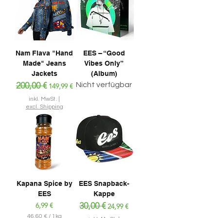
€
€
p
p
r
r
o
o
1
1
K
L
i
i
Nam Flava "Hand
EES – “Good
l
t
Made" Jeans
Vibes Only”
o
e
g
Jackets
(Album)
r
r
Standardpreis
200,00 €
Sale-Preis
Nicht verfügbar
149,99 €
a
m
inkl. MwSt.
|
m
excl. Shipping
Kapana Spice by
EES Snapback-
EES
Kappe
Preis
Standardpreis
30,00 €
Sale-Preis
6,99 €
24,99 €
46,60 €
/
1kg