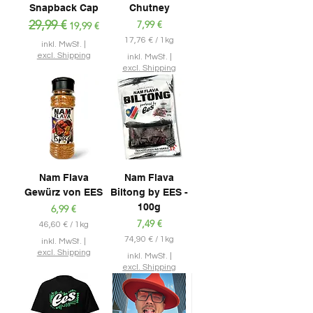
Snapback Cap
Chutney
Standardpreis
29,99 €
Sale-Preis
Preis
7,99 €
19,99 €
17,76 €
/
1kg
inkl. MwSt.
|
1
excl. Shipping
inkl. MwSt.
|
7
excl. Shipping
,
7
6
€
p
r
o
1
K
Nam Flava
Nam Flava
i
Gewürz von EES
Biltong by EES -
l
100g
Preis
6,99 €
o
g
Preis
7,49 €
46,60 €
/
1kg
r
4
74,90 €
/
1kg
a
inkl. MwSt.
|
6
7
m
excl. Shipping
inkl. MwSt.
|
,
4
m
excl. Shipping
6
,
0
9
0
€