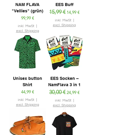
i
NAM FLAVA
EES Buff
t
"Vellies" (grün)
Standardpreis
15,99 €
Sale-Preis
14,99 €
e
Preis
99,99 €
r
inkl. MwSt.
|
excl. Shipping
inkl. MwSt.
|
excl. Shipping
Unisex button
EES Socken –
Shirt
NamFlava 3 in 1
Preis
Standardpreis
30,00 €
Sale-Preis
44,99 €
24,99 €
inkl. MwSt.
|
inkl. MwSt.
|
excl. Shipping
excl. Shipping