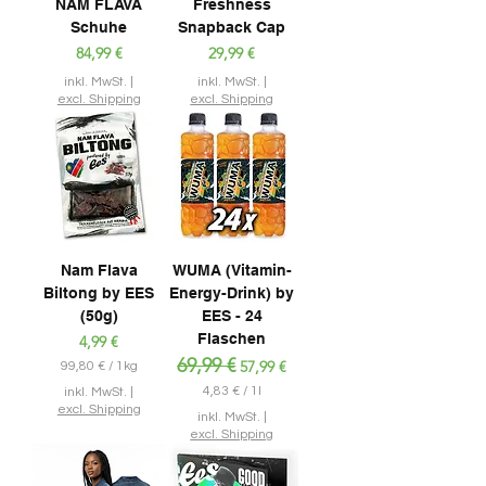
NAM FLAVA
Freshness
Schuhe
Snapback Cap
Preis
Preis
84,99 €
29,99 €
inkl. MwSt.
|
inkl. MwSt.
|
excl. Shipping
excl. Shipping
Nam Flava
WUMA (Vitamin-
Biltong by EES
Energy-Drink) by
(50g)
EES - 24
Flaschen
Preis
4,99 €
Standardpreis
69,99 €
Sale-Preis
57,99 €
99,80 €
/
1kg
9
4,83 €
/
1l
inkl. MwSt.
|
9
4
excl. Shipping
inkl. MwSt.
|
,
,
excl. Shipping
8
8
0
3