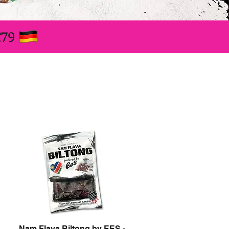
€79
Nam Flava Biltong by EES -