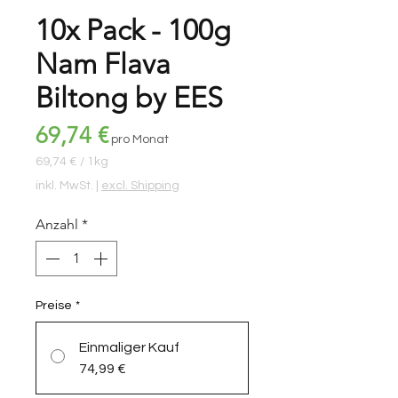
10x Pack - 100g
Nam Flava
Biltong by EES
Preis
69,74 €
pro Monat
69,74 €
/
1kg
69,74 €
inkl. MwSt.
|
excl. Shipping
pro
1
Anzahl
*
Kilogramm
Preise
*
Einmaliger Kauf
74,99 €