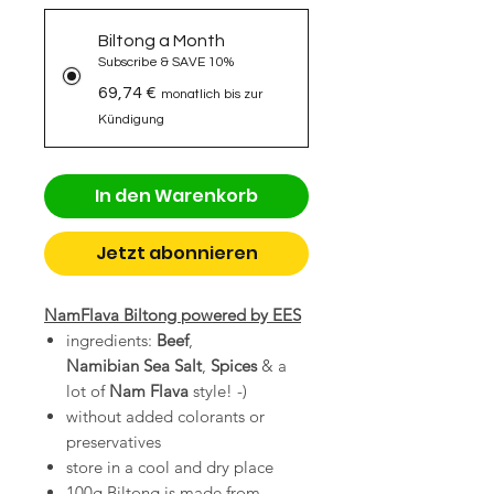
Biltong a Month
Subscribe & SAVE 10%
69,74 €
monatlich bis zur
Kündigung
In den Warenkorb
Jetzt abonnieren
NamFlava Biltong powered by EES
ingredients:
Beef
,
Namibian Sea
Salt
,
Spices
& a
lot of
Nam Flava
style! -)
without added colorants or
preservatives
store in a cool and dry place
100g Biltong is made from