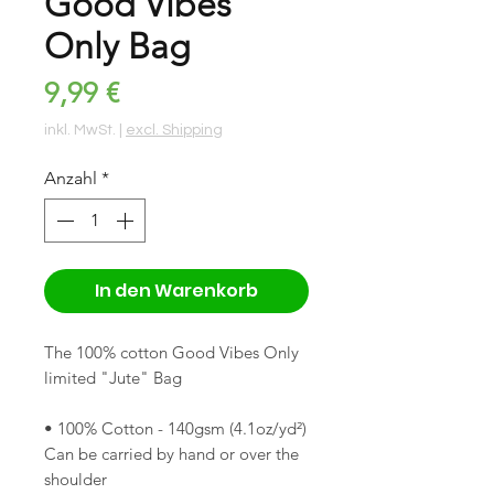
​​​​​​​Good Vibes
Only Bag
Preis
9,99 €
inkl. MwSt.
|
excl. Shipping
Anzahl
*
In den Warenkorb
The 100% cotton Good Vibes Only
limited "Jute" Bag
• 100% Cotton - 140gsm (4.1oz/yd²)
Can be carried by hand or over the
shoulder