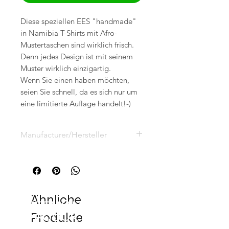
Diese speziellen EES "handmade"
in Namibia T-Shirts mit Afro-
Mustertaschen sind wirklich frisch.
Denn jedes Design ist mit seinem
Muster wirklich einzigartig.
Wenn Sie einen haben möchten,
seien Sie schnell, da es sich nur um
eine limitierte Auflage handelt!-)
Manufacturer/Hersteller
Eric Sell, Postfach 3124,
53831 Troisdorf, Deutschland
info@eesy-ees.com
Ähnliche
VERWANDTE
Produkte
PRODUKTE