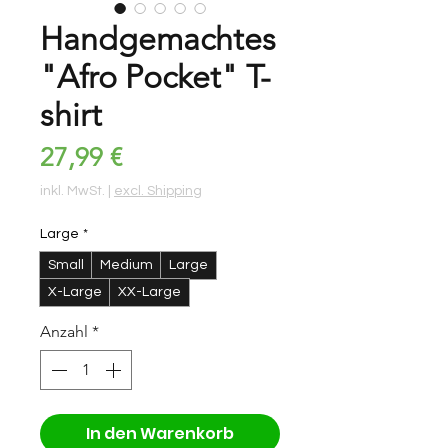
Handgemachtes
"Afro Pocket" T-
shirt
Preis
27,99 €
inkl. MwSt.
|
excl. Shipping
Large
*
Small
Medium
Large
X-Large
XX-Large
Anzahl
*
In den Warenkorb