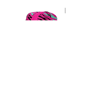
NEW
Freshness
Freshness
Backpack
Premium
Hoodie
CO2-neutrale Website & Shop