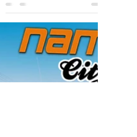
der namibische Kwaito-Sänger und VW-Bus-
Fanatiker EES ein weiteres stolzes lokales
Projekt...