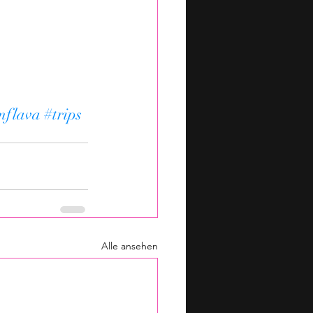
mflava
#trips
Alle ansehen