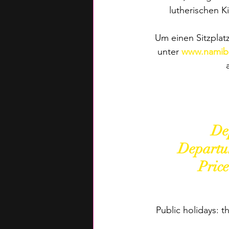
lutherischen 
Um einen Sitzplat
unter 
www.namibia
De
Departur
Price
Public holidays: 