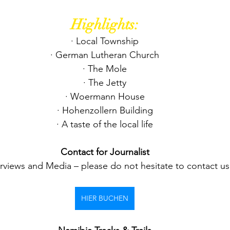
Highlights:
· Local Township
· German Lutheran Church
· The Mole
· The Jetty
· Woermann House
· Hohenzollern Building
· A taste of the local life
Contact for Journalist
erviews and Media – please do not hesitate to contact us 
HIER BUCHEN