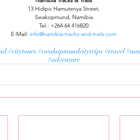
Namibia Tracks & Trails
13 Hidipo Hamutenya Street,
Swakopmund, Namibia
Tel.: +264 64 416820
E-Mail: 
info@namibia-tracks-and-trails.com
nd
#citytours
#swakopmundcitytrips
#travel
#na
#adventure