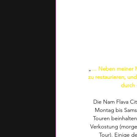
„
… Neben meiner Mu
zu restaurieren, und
durch 
Die Nam Flava Ci
Montag bis Samst
Touren beinhalte
Verkostung (morgen
Tour). Einige 