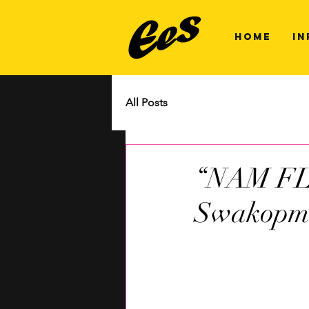
HOME
IN
All Posts
“NAM FLAV
Swakopm