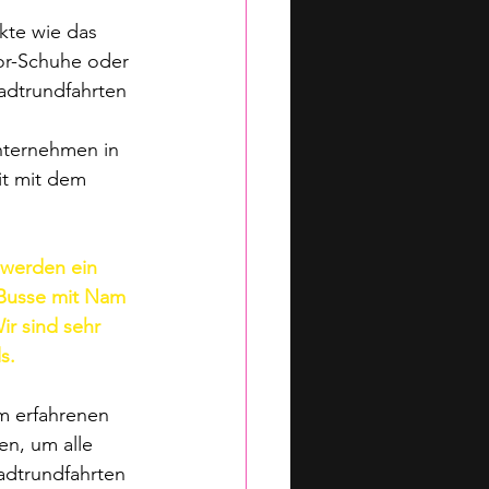
kte wie das 
or-Schuhe oder 
tadtrundfahrten 
nternehmen in 
it mit dem 
werden ein 
-Busse mit Nam 
r sind sehr 
s.
m erfahrenen 
n, um alle 
dtrundfahrten 