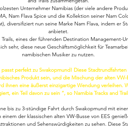
and Trails zusammengetan.
tolzesten Unternehmer Namibias (der viele andere Produ
A, Nam Flava Spice und die Kollektion seiner Nam Col
hat), diversifiziert nun seine Marke Nam Flava, indem er S
anbietet.
 Trails, eines der führenden Destination Management-U
sich sehr, diese neue Geschäftsmöglichkeit für Teamarbe
namibischen Musiker zu nutzen.
 passt perfekt zu Swakopmund! Diese Stadtrundfahrten 
mibisches Produkt sein, und die Mischung der alten VW
rd ihnen eine äußerst einzigartige Wendung verleihen. Wi
giert, ein Teil davon zu sein “, so Namibia Tracks and Trail
ne bis zu 3-stündige Fahrt durch Swakopmund mit eine
in einem der klassischen alten VW-Busse von EES genieße
traktionen und Sehenswürdigkeiten zu sehen. Diese Sta