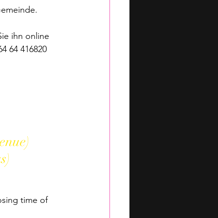
 Gemeinde.
e ihn online 
64 64 416820 
enue)
s)
sing time of 