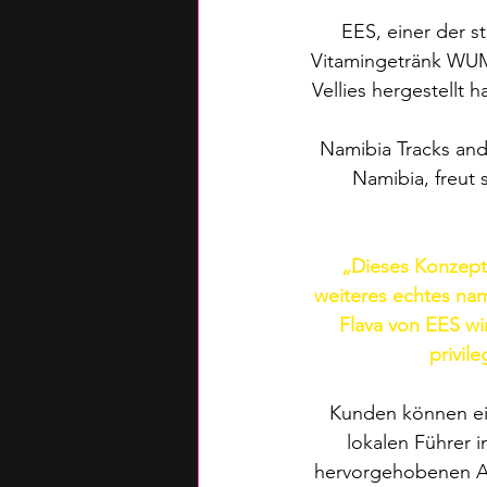
EES, einer der s
Vitamingetränk WUM
Vellies hergestellt 
Namibia Tracks and
Namibia, freut 
„Dieses Konzept
weiteres echtes na
Flava von EES wi
privile
Kunden können ei
lokalen Führer 
hervorgehobenen At