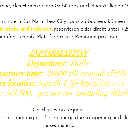
Kirche, des Hohenzollern-Gebäudes und einer örtlichen
z mit dem Bus Nam Flava City Tours zu buchen, können Si
-tracks-and-trails.com
 reservieren oder direkt unter +2
anrufen - es gibt Platz für bis zu 7 Personen pro Tour.
INFORMATION
Departures: 
 Daily
parture time: 
 10h00 till around 15h00
e location: 
Namib-I (Independence Av
: 
 N$ 500,- per person (including drink
Child rates on request
the program might differ / change due to opening and clo
museums etc.