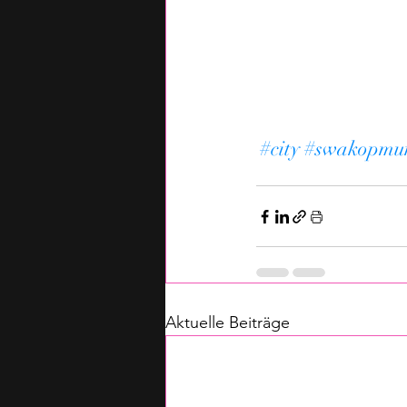
#city
#swakopmu
Aktuelle Beiträge