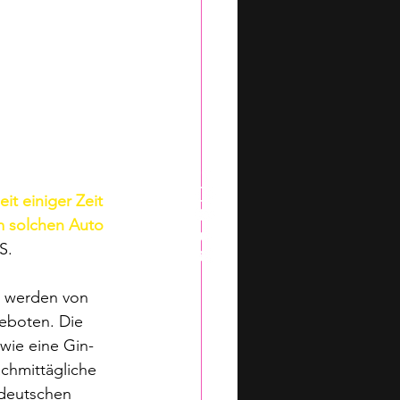
t einiger Zeit 
em solchen Auto 
S.
 werden von 
eboten. Die 
wie eine Gin-
chmittägliche 
 deutschen 