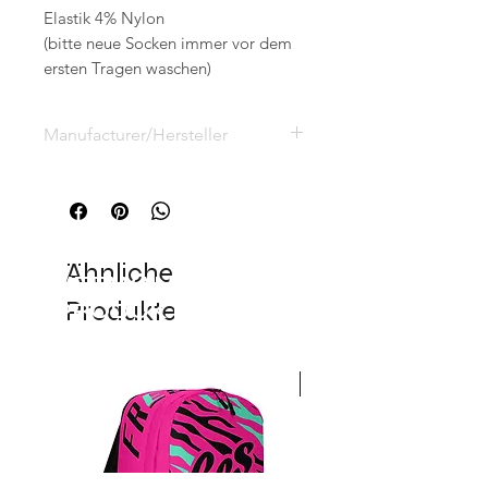
Elastik 4% Nylon
(bitte neue Socken immer vor dem
ersten Tragen waschen)
Manufacturer/Hersteller
Eric Sell, Postfach 3124,
53831 Troisdorf, Deutschland
info@eesy-ees.com
Ähnliche
VERWANDTE
Produkte
PRODUKTE
NEW