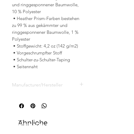
und ringgesponnener Baumwolle, 
10 % Polyester
 • Heather Prism-Farben bestehen 
zu 99 % aus gekämmter und 
ringgesponnener Baumwolle, 1 % 
Polyester
 • Stoffgewicht: 4,2 oz (142 g/m2)
 • Vorgeschrumpfter Stoff
 • Schulter-zu-Schulter-Taping
 • Seitennaht
Manufacturer/Hersteller
Printful, Inc.
Lidostas parks, Marupes novads,
Riga, Latvia LV-2167
support@printful.com
Ähnliche
VERWANDTE
Produkte
PRODUKTE