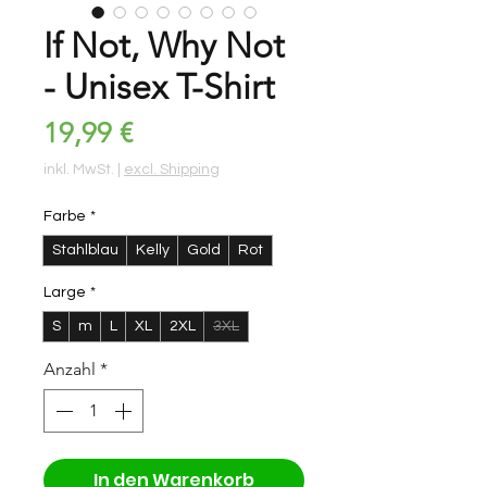
If Not, Why Not
- Unisex T-Shirt
Preis
19,99 €
inkl. MwSt.
|
excl. Shipping
Farbe
*
Stahlblau
Kelly
Gold
Rot
Large
*
S
m
L
XL
2XL
3XL
Anzahl
*
In den Warenkorb