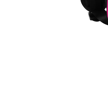
Freshness
Backpack