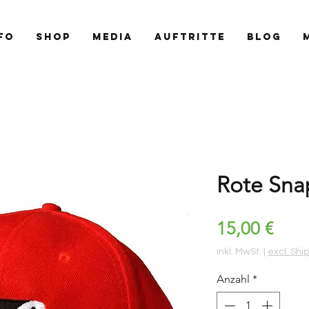
FO
SHOP
MEDIA
AUFTRITTE
BLOG
Rote Sn
Prei
15,00 €
inkl. MwSt.
|
excl. Shi
Anzahl
*