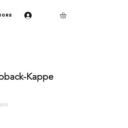
More
Anmelden
apback-Kappe
s
pping