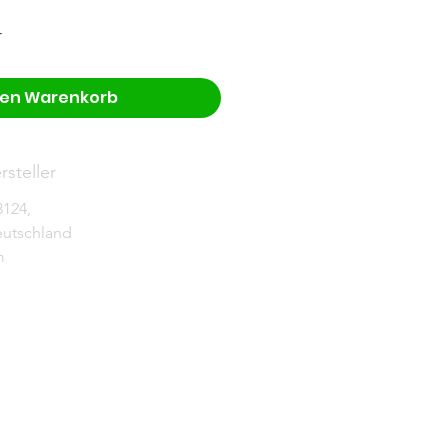
r
den Warenkorb
steller
3124,
eutschland
m