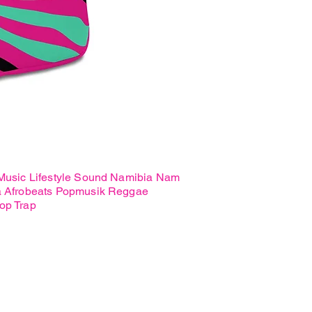
Freshness
Premium
Hoodie
 Music Lifestyle Sound Namibia Nam
a Afrobeats Popmusik Reggae
op Trap