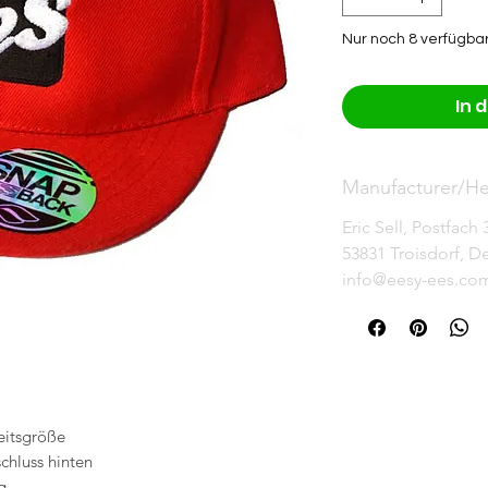
Nur noch 8 verfügba
In 
Manufacturer/Her
Eric Sell, Postfach 
53831 Troisdorf, D
info@eesy-ees.co
eitsgröße
chluss hinten
g