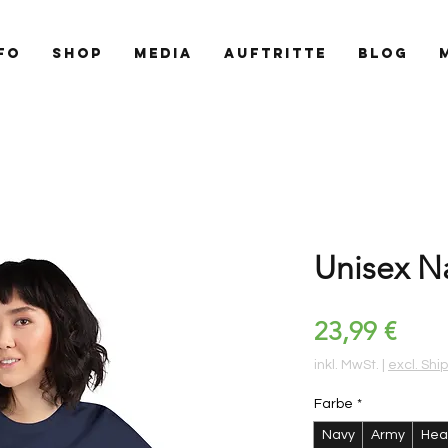
FO
SHOP
MEDIA
AUFTRITTE
BLOG
Unisex Na
Prei
23,99 €
inkl. MwSt.
|
excl. Shi
Farbe
*
Navy
Army
Hea