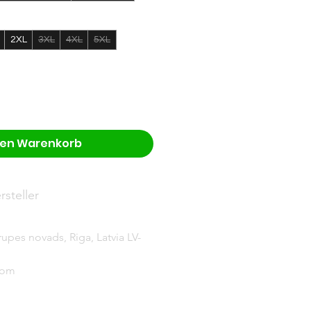
2XL
3XL
4XL
5XL
den Warenkorb
steller
upes novads, Riga, Latvia LV-
com