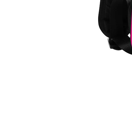
Freshness
Backpack