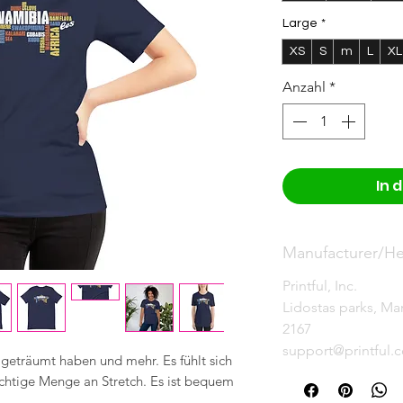
Large
*
XS
S
m
L
XL
Anzahl
*
In 
Manufacturer/Her
Printful, Inc.
Lidostas parks, Mar
2167
support@printful.
e geträumt haben und mehr. Es fühlt sich 
ichtige Menge an Stretch. Es ist bequem 