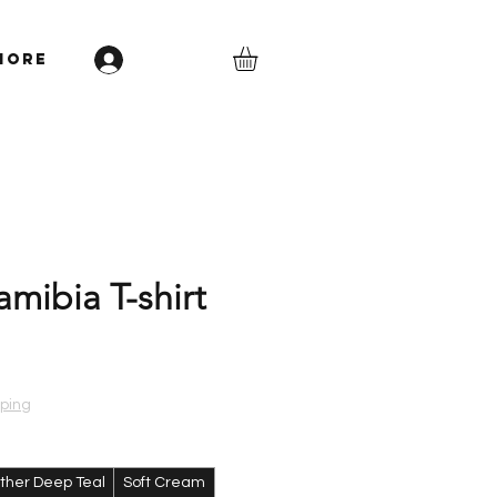
More
Anmelden
mibia T-shirt
s
pping
ther Deep Teal
Soft Cream