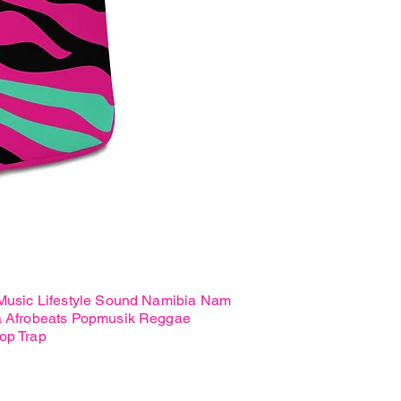
Freshness
Premium
Hoodie
 Music Lifestyle Sound Namibia Nam
a Afrobeats Popmusik Reggae
op Trap