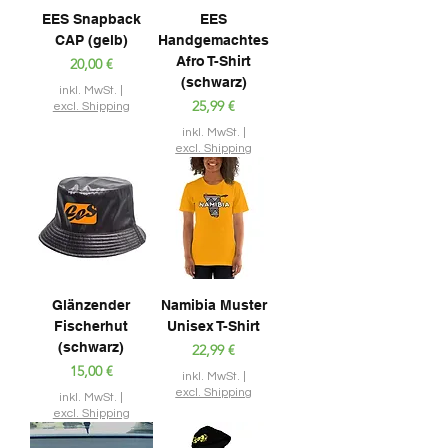
EES Snapback
EES
CAP (gelb)
Handgemachtes
Afro T-Shirt
Preis
20,00 €
(schwarz)
inkl. MwSt.
|
Preis
25,99 €
excl. Shipping
inkl. MwSt.
|
excl. Shipping
Glänzender
Namibia Muster
Fischerhut
Unisex T-Shirt
(schwarz)
Preis
22,99 €
Preis
15,00 €
inkl. MwSt.
|
excl. Shipping
inkl. MwSt.
|
excl. Shipping