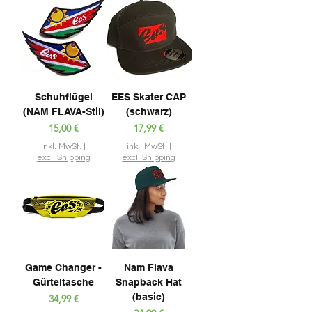
Schuhflügel
EES Skater CAP
(NAM FLAVA-Stil)
(schwarz)
Preis
Preis
15,00 €
17,99 €
inkl. MwSt.
|
inkl. MwSt.
|
excl. Shipping
excl. Shipping
Game Changer -
Nam Flava
Gürteltasche
Snapback Hat
(basic)
Preis
34,99 €