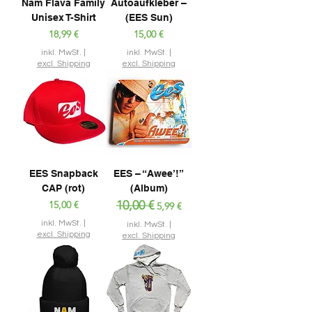
Nam Flava Family
Autoaufkleber –
Unisex T-Shirt
(EES Sun)
Preis
Preis
18,99 €
15,00 €
inkl. MwSt.
|
inkl. MwSt.
|
excl. Shipping
excl. Shipping
EES Snapback
EES – “Awee’!”
CAP (rot)
(Album)
Preis
Standardpreis
10,00 €
Sale-Preis
15,00 €
5,99 €
inkl. MwSt.
|
inkl. MwSt.
|
excl. Shipping
excl. Shipping