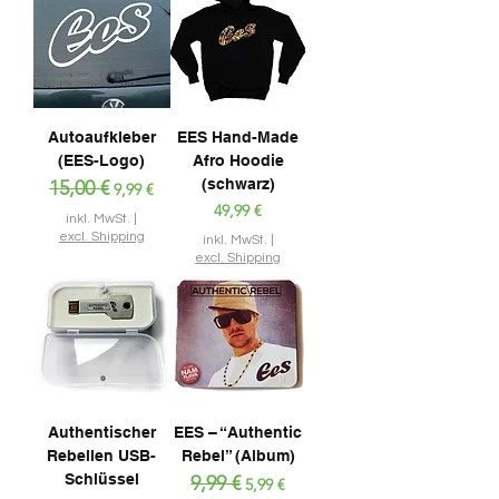
Autoaufkleber
EES Hand-Made
(EES-Logo)
Afro Hoodie
(schwarz)
Standardpreis
15,00 €
Sale-Preis
9,99 €
Preis
49,99 €
inkl. MwSt.
|
excl. Shipping
inkl. MwSt.
|
excl. Shipping
Authentischer
EES – “Authentic
Rebellen USB-
Rebel” (Album)
Schlüssel
Standardpreis
9,99 €
Sale-Preis
5,99 €