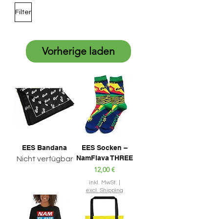
Filter
Vorherige laden
EES Bandana
EES Socken –
NamFlava THREE
Nicht verfügbar
Preis
12,00 €
inkl. MwSt.
|
excl. Shipping