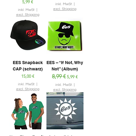
Preis
5,99 €
inkl. MwSt.
|
excl. Shipping
inkl. MwSt.
|
excl. Shipping
EES Snapback
EES – “If Not, Why
CAP (schwarz)
Not” (Album)
Preis
Standardpreis
8,99 €
Sale-Preis
15,00 €
5,99 €
inkl. MwSt.
|
inkl. MwSt.
|
excl. Shipping
excl. Shipping