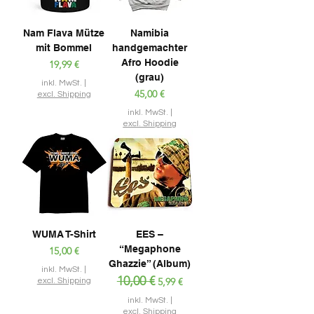
Nam Flava Mütze
Namibia
mit Bommel
handgemachter
Afro Hoodie
Preis
19,99 €
(grau)
inkl. MwSt.
|
Preis
45,00 €
excl. Shipping
inkl. MwSt.
|
excl. Shipping
WUMA T-Shirt
EES –
“Megaphone
Preis
15,00 €
Ghazzie” (Album)
inkl. MwSt.
|
Standardpreis
10,00 €
Sale-Preis
5,99 €
excl. Shipping
inkl. MwSt.
|
excl. Shipping