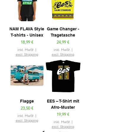
NAM FLAVA Style
Game Changer -
T-shirts - Unisex
Tragetasche
Preis
Preis
18,99 €
24,99 €
inkl. MwSt.
|
inkl. MwSt.
|
excl. Shipping
excl. Shipping
Flagge
EES – T-Shirt mit
Afro-Muster
Preis
23,50 €
Preis
19,99 €
inkl. MwSt.
|
excl. Shipping
inkl. MwSt.
|
excl. Shipping